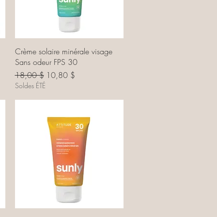
Aperçu rapide
Crème solaire minérale visage
Sans odeur FPS 30
Prix original
Prix promotionnel
18,00 $
10,80 $
Soldes ÉTÉ