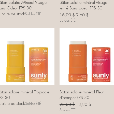
Aperçu rapide
Aperçu rapide
âton Solaire Minéral Visage
Bâton solaire minéral visage
ans Odeur FPS 30
teinté Sans odeur FPS 30
upture de stock
Soldes ÉTÉ
Prix original
Prix promotionnel
16,00 $
9,60 $
Soldes ÉTÉ
Aperçu rapide
Aperçu rapide
âton solaire minéral Tropicale
Bâton solaire minéral Fleur
PS 30
d’oranger FPS 30
upture de stock
Soldes ÉTÉ
Prix original
Prix promotionnel
23,00 $
13,80 $
Soldes ÉTÉ