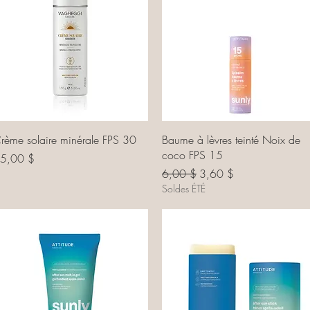
Aperçu rapide
Aperçu rapide
rème solaire minérale FPS 30
Baume à lèvres teinté Noix de
coco FPS 15
ix
5,00 $
Prix original
Prix promotionnel
6,00 $
3,60 $
Soldes ÉTÉ