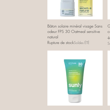
Aperçu rapide
Bâton solaire minéral visage Sans
G
odeur FPS 30 Oatmeal sensitive
c
natural
P
1
Rupture de stock
Soldes ÉTÉ
S