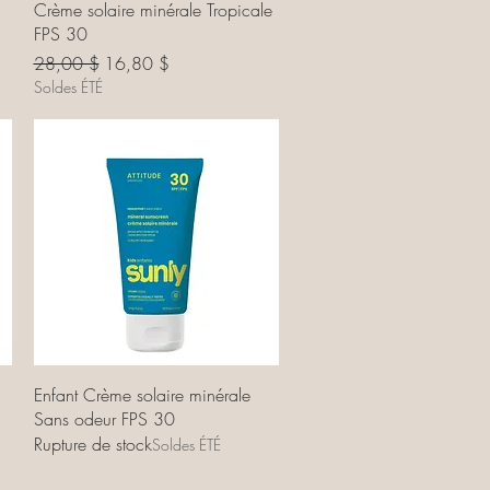
Aperçu rapide
Crème solaire minérale Tropicale
FPS 30
Prix original
Prix promotionnel
28,00 $
16,80 $
Soldes ÉTÉ
Aperçu rapide
Enfant Crème solaire minérale
Sans odeur FPS 30
Rupture de stock
Soldes ÉTÉ