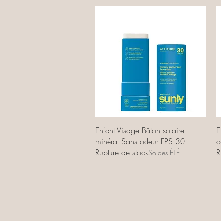
Aperçu rapide
Enfant Visage Bâton solaire
E
minéral Sans odeur FPS 30
o
Rupture de stock
R
Soldes ÉTÉ