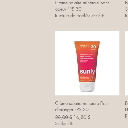
Aperçu rapide
Crème solaire minérale Sans
B
odeur FPS 30
S
Rupture de stock
R
Soldes ÉTÉ
Aperçu rapide
Crème solaire minérale Fleur
B
d’oranger FPS 30
F
R
Prix original
Prix promotionnel
28,00 $
16,80 $
Soldes ÉTÉ