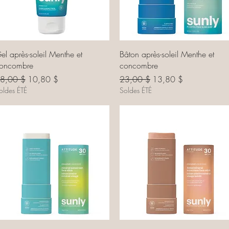
Aperçu rapide
Aperçu rapide
el après-soleil Menthe et
Bâton après-soleil Menthe et
oncombre
concombre
rix original
Prix promotionnel
Prix original
Prix promotionnel
8,00 $
10,80 $
23,00 $
13,80 $
oldes ÉTÉ
Soldes ÉTÉ