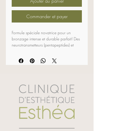
Ajouter au panier
Commander et payer
Formule spéciale novatrice pour un 
bronzage intense et durable parfait! Des 
neurotransmetteurs (pentapeptides) et 
l’extrait de cosse de noix stimulent 
directement l’ADN pour accroître la 
production de mélanine afin d’obtenir un 
bronzage radieux. La vitamine E et 
l’alpha-bisabolol neutralisent 
efficacement les radicaux libres pour 
prévenir le vieillissement cutané. Sa 
formule lipogel hydrate et assure à la 
peau du visage et du corps confort et 
douceur durant toute la journée. Il est 
conseillé à tous les types de peaux 
d’utiliser un filtre solaire par-dessus le 
Bronzage Intense et de répéter 
l’application plusieurs fois par jour 