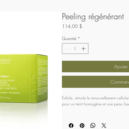
Peeling régénérant
Prix
114,00 $
Quantité
*
Ajouter
Commande
Exfolie, stimule le renouvellement cellulai
pour un teint homogène et une peau lisse
Conseils
 : Contient des AHA; évitez l’ex
protection solaire pendant la période d’u
suivante. Produit pour soins à domicile à