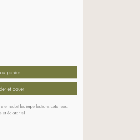
 au panier
r et payer
re et réduit les imperfections cutanées, 
 et éclatante!
position au soleil et appliquez une 
tilisation du produit et la semaine 
 utiliser en automne et en hiver seulement.