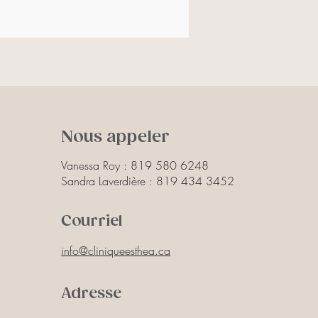
A de sodium, panthénol, acide 
que, gluconolactone et acide malique.
Nous appeler
Vanessa Roy :
819 580 6248
Sandra Laverdière :
819 434 3452
Courriel
info@cliniqueesthea.ca
Adresse