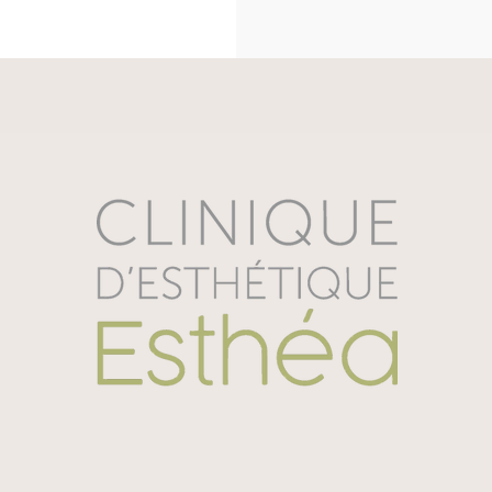
Ingrédients actifs :
 Acide glycolique, PC
mandélique, acide lactique, acide citri
70 disques