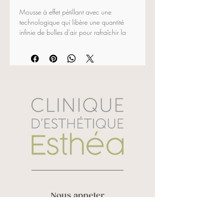
Mousse à effet pétillant avec une 
technologique qui libère une quantité 
infinie de bulles d’air pour rafraîchir la 
peau et favoriser une absorption rapide 
des ingrédients qu’elle contient.Action 
choc pour améliorer l’aspect des 
imperfections cutanées causées par la 
cellulite ou les amas graisseurs localisés 
grâce aux plantes exotiques et aux 
algues marines.
Ingrédients actifs :
 lespedeza capitata, 
ulva lactuca, combretum micranthum, 
niacinamide et thréonine
150 ml
Nous appeler
Vanessa Roy :
819 580 6248