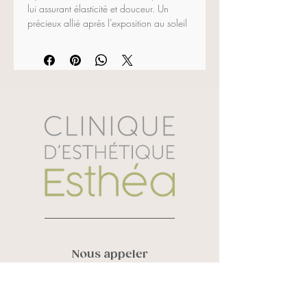
lui assurant élasticité et douceur. Un 
précieux allié après l’exposition au soleil 
ou une activité sportive!
Ingrédients actifs:
 panthénol, eau distilée 
de fleurs d’oranger, biosaccharide, 
gluconate de zinc et gluconate de 
sodium
200 ml
Nous appeler
Vanessa Roy :
819 580 6248
Sandra Laverdière :
819 434 3452