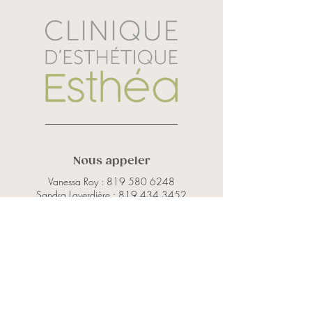
donner une fraicheur instantanée à la 
peau.
Ingrédients actifs:
  Theobroma cacao, 
Laminaria hyperborea, Hyaluronate de 
sodium
125 ml
Nous appeler
Vanessa Roy :
819 580 6248
Sandra Laverdière :
819 434 3452
Courriel
info@cliniqueesthea.ca
Adresse
2835 rue du Manoir, Porte 229
Sherbrooke (QC) J1L 2E6