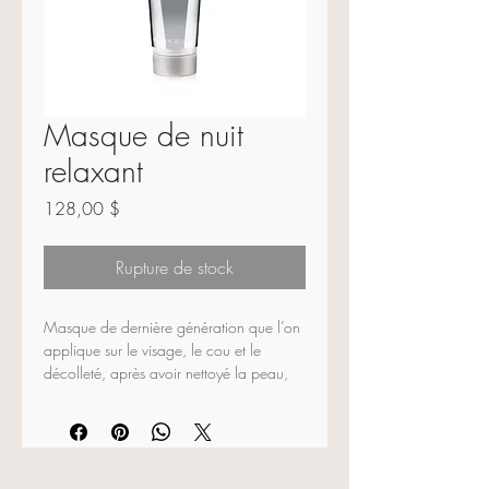
Masque de nuit
relaxant
Prix
128,00 $
Rupture de stock
Masque de dernière génération que l’on 
applique sur le visage, le cou et le 
décolleté, après avoir nettoyé la peau, 
en tapotant délicatement et qu’on laisse 
en pause durant le sommeil. Le matin, la 
peau a une apparence radieuse et 
homogène. On peut aussi l’appliquer 
pendant 5 minutes seulement pour 