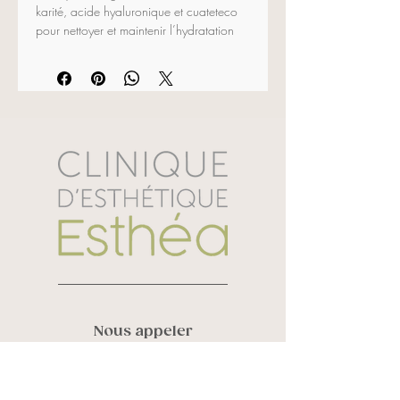
karité, acide hyaluronique et cuateteco 
pour nettoyer et maintenir l’hydratation 
de la peau. Sa texture est fluide et 
délicate.
Ingrédients actifs:
 beurre de karité, 
cuateteco, allantoïne, panthénol, 
vitamine E, acide hyaluronique haut 
PM, ethyl ximenynate, biossacharides
200 ml
Nous appeler
Vanessa Roy :
819 580 6248
Sandra Laverdière :
819 434 3452