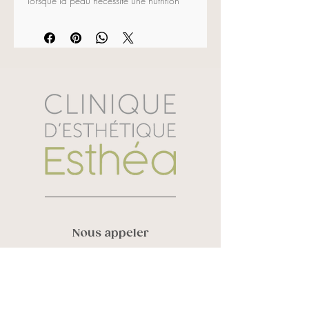
lorsque la peau nécessite une nutrition 
supplémentaire. Synergie d’huiles 
naturelles à effet sec au toucher et 
formulation de nouvelle génération 
offrant un effet 3D. Texture sensorielle 
repulpante aux actifs synergiques pour 
un visage remodelé, lumineux et lisse. 
Sublime la routine beauté.
Ingrédients actifs : 
Huile de canola, 
beurre de karité, extrait de canna à 
sucre, huile de coconut, perlite, huile de 
cameline, acétate de tocophéryle, huile 
de germe de maïs, squalane végétal, 
huile de colza, extrait de racine de 
carotte et extrait de Lapacho.
Nous appeler
30 ml
Vanessa Roy :
819 580 6248
Sandra Laverdière :
819 434 3452
Courriel
info@cliniqueesthea.ca