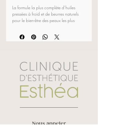
La formule la plus complète d’huiles 
pressées à froid et de beurres naturels 
pour le bien-être des peaux les plus 
déshydratées et les plus réactives; 
essence sublime lorsqu’on la combine 
avec la Crème 24h BIO+ afin d’obtenir 
un soin intensif de nuit convenant à tous 
les types de peaux. Masser quelques 
gouttes sur le visage, le cou et le 
décolleté jusqu’à absorption complète.
Ingrédients actifs:
 huile d’olive, de lin et 
de carthame
30 ml
Nous appeler
Vanessa Roy :
819 580 6248