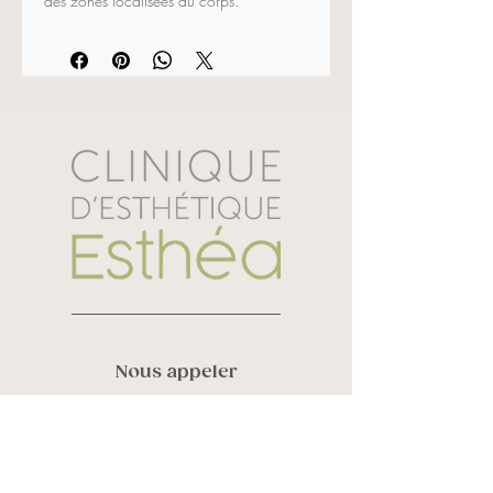
des zones localisées du corps. 
Normalise le sébum et resserre les pores 
en donnant un aspect mat. Hydratation 
et nutrition non comédogènes, grâce à 
des huiles spécifiques et au beurre de 
karité liquide. Effet mat de longue durée.
Ingrédients actifs:
 acide hyaluronique, 
niacinamide, hyaluronate de sodium, 
complexe purifiant, vitamine E, beurre de 
karité, beurre de shorea stenoptera, 
gomme de caesalpinia spinosa et 
gomme de biosaccharide
50 ml
Nous appeler
Vanessa Roy :
819 580 6248
Sandra Laverdière :
819 434 3452
Courriel
info@cliniqueesthea.ca