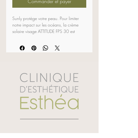
Commander et payer
Sunly protège votre peau. Pour limiter 
notre impact sur les océans, la crème 
solaire visage ATTITUDE FPS 30 est 
formulée avec de l’oxyde de zinc non 
nano. Ce filtre minéral assure une 
défense à large spectre contre les rayons 
UVA et UVB. EWG VERIFIED™ et testée 
dermatologiquement, sa formule liquide 
permet une application facile sur le 
visage. Pour vous laisser profiter des 
activités en plein air sans tracas !
75g
Nous appeler