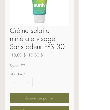
Crème solaire
minérale visage
Sans odeur FPS 30
Prix
Prix
 18,00 $ 
10,80 $
original
promotionnel
Soldes ÉTÉ
Quantité
*
Ajouter au panier