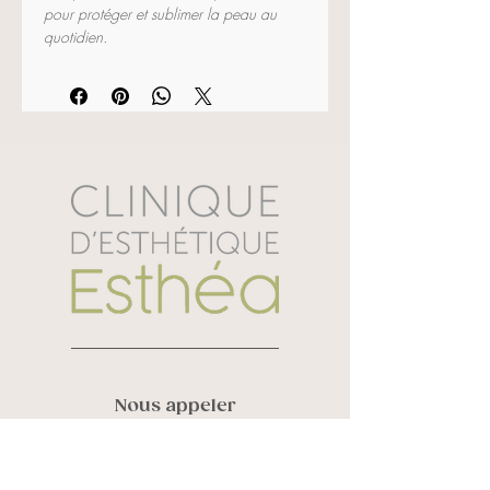
pour protéger et sublimer la peau au 
quotidien.
Formulé avec des filtres minéraux non 
nano (oxyde de zinc et dioxyde de 
titane), cet écran solaire offre une 
protection à large spectre UVA/UVB 
tout en respectant les peaux les plus 
sensibles. Sa formule enrichie en aloe 
vera apaisant, acide hyaluronique 
hydratant et vitamine E antioxydante 
aide à calmer les rougeurs, maintenir 
l’hydratation et prévenir les signes 
visibles du vieillissement cutané.
Conseil
 : Sa texture crème minérale 
translucide se fond à la peau sans effet 
gras — idéale au quotidien, même sous 
Nous appeler
le maquillage.
Vanessa Roy :
819 580 6248
Sandra Laverdière :
819 434 3452
150 g