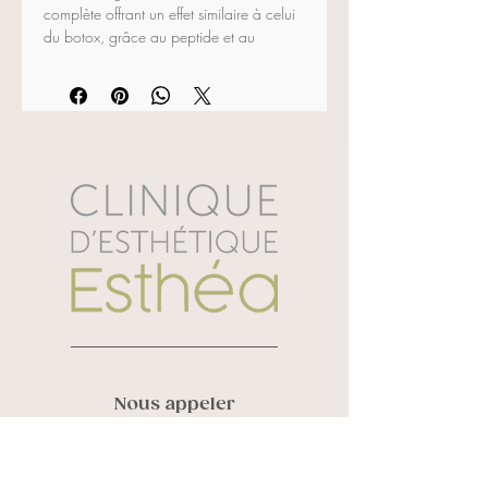
complète offrant un effet similaire à celui 
du botox, grâce au peptide et au 
spilanthol, un actif extrait de l’Acmella 
oleracea. Ce soin stimule la synthèse du 
collagène, augmente l’élasticité et 
améliore le tonus de la peau.
Ingrédients actifs:
 huile de noix de coco, 
beurre de karité, huile de macadamia, 
extrait d’acmella oleracea, hyaluronate 
de sodium, acétyl hexapeptide-1, PCA 
de sodium, vitamine E, gomme de 
caesalpinia spinosa et guar 
hydroxypropyle
50 ml
Nous appeler
Vanessa Roy :
819 580 6248
Sandra Laverdière :
819 434 3452