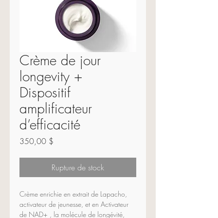
Crème de jour
longevity +
Dispositif
amplificateur
d’efficacité
Prix
350,00 $
Rupture de stock
Crème enrichie en extrait de Lapacho, 
activateur de jeunesse, et en Activateur 
de NAD+ , la molécule de longévité, 