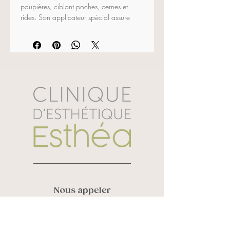
paupières, ciblant poches, cernes et 
rides. Son applicateur spécial assure 
une application précise et optimale du 
produit.
Ingrédients actifs : 
Prolinamidoéthyl 
imidazole, hyualuronate de sodium, 
bétaglucane carboxyméthylé sodique, 
squalane végétal, acétate de 
tocophéryle et extrait de germes de 
tournesol. 
15 ml
Nous appeler
Vanessa Roy :
819 580 6248
Sandra Laverdière :
819 434 3452