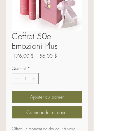
Coffret 50e
Emozioni Plus
Prix
Prix
 176,00 $ 
156,00 $
original
promotionnel
Quantité
*
Ajouter au panier
Commander et payer
Offrez un moment de douceur à votre 