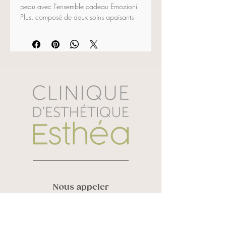
peau avec l’ensemble cadeau Emozioni 
Plus, composé de deux soins apaisants 
essentiels.
Crème Nettoyante • 200 ml
Crème Apaisante • 50 ml
Nous appeler
Vanessa Roy :
819 580 6248
Sandra Laverdière :
819 434 3452