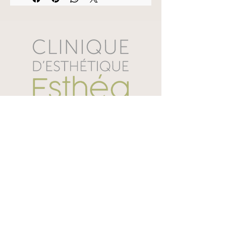
qui le rend idéal pour les peaux 
fatiguées ou ayant subi un voyage.
15 ml
Ingrédients
Eau, glycérine, extrait de fruit de 
Terminalia Ferdinandiana, hyaluronate 
de sodium, huile végétale, lauryl 
glucoside, oléate de glycéryle, 1,2-
hexanediol, caprylyl glycol, polymère 
croisé d'acrylate-6, 
dipolyhydroxystéarate de polyglycéryl-2, 
Nous appeler
carbonate de dicaprylyle, éther de 
Vanessa Roy :
819 580 6248
dicaprylyle, acide citrique, diacétate de 
Sandra Laverdière :
819 434 3452
glutamate tétrasodique.
Courriel
Ingrédients clés : Acide hyaluronique, 
info@cliniqueesthea.ca
vitamine C, prune de Kakadu, végan, 
Adresse
racine de gingembre
2835 rue du Manoir, Porte 229