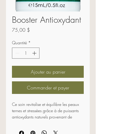
Booster Antioxydant
Prix
75,00 $
Quantité
*
Ajouter au panier
Commander et payer
Ce soin revitalise et équilibre les peaux 
ternes et stressées grâce à de puissants 
antioxydants naturels provenant de 
l'arrière-pays australien. Il atténue les 
poches et les cernes sous les yeux, ce 