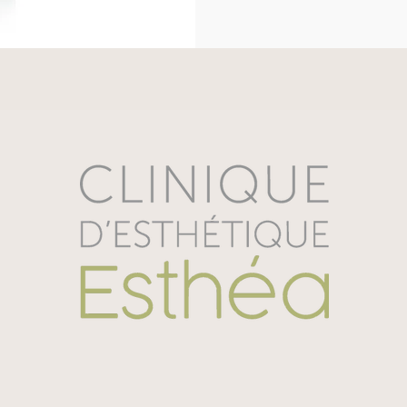
Ingrédients actifs:
 cuateteco, acide hyal
panthénol, ethyl ximenynate, biosaccari
10     1,5 ml