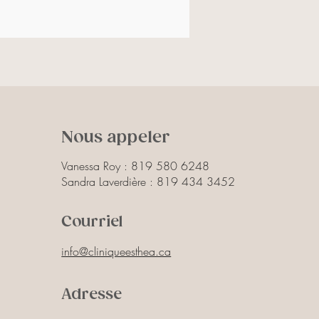
uronique bas PM et haut PM, allantoïne, 
des
Nous appeler
Vanessa Roy :
819 580 6248
Sandra Laverdière :
819 434 3452
Courriel
info@cliniqueesthea.ca
Adresse