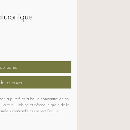
luronique
 au panier
r et payer
par la pureté et la haute concentration en 
laire qui imbibe et détend le grain de la 
ée superficielle qui retient l’eau et 
ide hyaluronique de bas poids moléculaire 
ur complète, comble les rides et favorise 