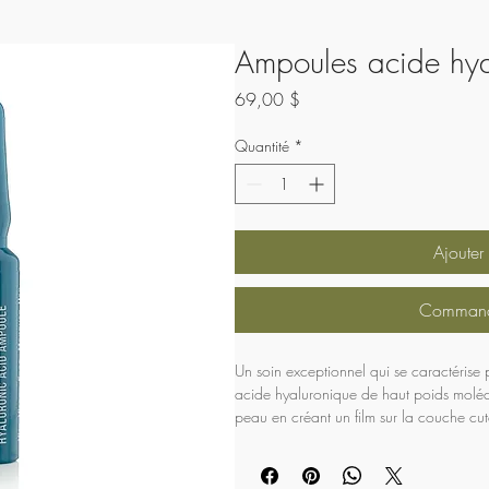
Ampoules acide hya
Prix
69,00 $
Quantité
*
Ajouter
Commande
Un soin exceptionnel qui se caractérise 
acide hyaluronique de haut poids molécu
peau en créant un film sur la couche cutan
maintient ainsi l’hydratation et de l’ac
qui garantit une hydratation en profonde
l’intégrité de la barrière épidermique.